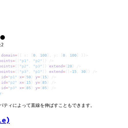
2
 domain
=
{{ x: [
0
, 
100
], y: [
0
, 
100
] }}>
points
=
{[
"p1"
, 
"p2"
]} />
points
=
{[
"p2"
, 
"p3"
]} 
extend
=
{
20
} />
points
=
{[
"p3"
, 
"p1"
]} 
extend
=
{[
-
15
, 
30
]} />
 id
=
"p1"
 x
=
{
50
} 
y
=
{
15
} />
 id
=
"p2"
 x
=
{
15
} 
y
=
{
85
} />
 id
=
"p3"
 x
=
{
85
} 
y
=
{
85
} />
y
>
パティによって直線を伸ばすこともできます。
le)