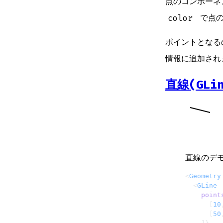
点のコンポーネ
color
で点の
ポイントとな
情報に追加され
直線(GLin
直線のデモ
<
Geometry
  <
GLine
    point
      [
10
      [
50