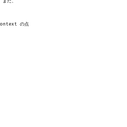
 また、
ntext の点