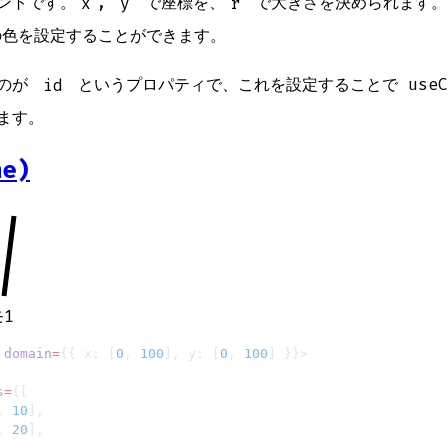
ントです。
x
,
y
で座標を、
r
で大きさを決められます。
色を設定することができます。
るのが
id
というプロパティで、これを設定することで useCo
ます。
e)
1
 domain
=
{{ x: [
0
, 
100
], y: [
0
, 
100
] }}>
s
=
{[
, 
10
],
, 
20
],