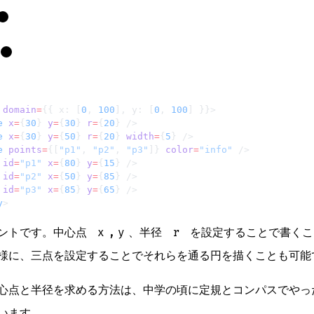
 domain
=
{{ x: [
0
, 
100
], y: [
0
, 
100
] }}>
e
 x
=
{
30
} 
y
=
{
30
} 
r
=
{
20
} />
e
 x
=
{
30
} 
y
=
{
50
} 
r
=
{
20
} 
width
=
{
5
} />
e
 points
=
{[
"p1"
, 
"p2"
, 
"p3"
]} 
color
=
"info"
 />
 id
=
"p1"
 x
=
{
80
} 
y
=
{
15
} />
 id
=
"p2"
 x
=
{
50
} 
y
=
{
85
} />
 id
=
"p3"
 x
=
{
85
} 
y
=
{
65
} />
y
>
ネントです。中心点
x
,
y
、半径
r
を設定することで書くこ
様に、三点を設定することでそれらを通る円を描くことも可能
心点と半径を求める方法は、中学の頃に定規とコンパスでやっ
います。