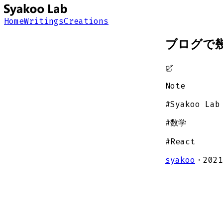
Home
Writings
Creations
ブログで
Note
#
Syakoo Lab
#
数学
#
React
syakoo
・
2021