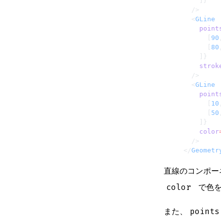
    ]}
  />
  <
GLine
    point
      [
90
      [
80
    ]}
    strok
  />
  <
GLine
    point
      [
10
      [
50
    ]}
    color
  />
</
Geometr
直線のコンポ
color
で色を
また、
points