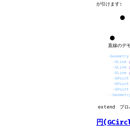
が引けます:
直線のデモ
<
Geometry
  <
GLine
 
  <
GLine
 
  <
GLine
 
  <
GPoint
  <
GPoint
  <
GPoint
</
Geometr
extend
プロ
円(GCirc