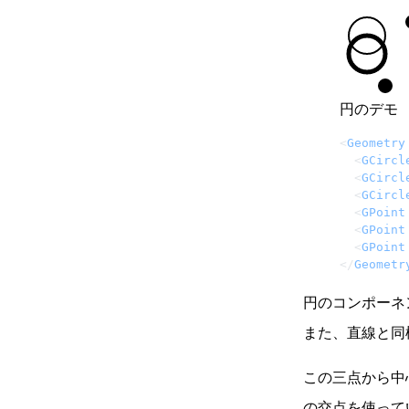
円のデモ
<
Geometry
  <
GCircl
  <
GCircl
  <
GCircl
  <
GPoint
  <
GPoint
  <
GPoint
</
Geometr
円のコンポー
また、直線と同
この三点から中
の交点を使って