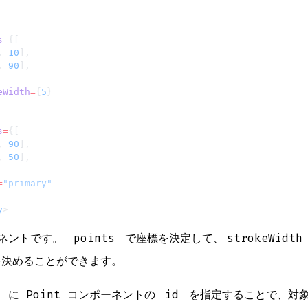
s
=
{[
, 
10
],
, 
90
],
eWidth
=
{
5
}
s
=
{[
, 
90
],
, 
50
],
=
"primary"
y
>
ーネントです。
points
で座標を決定して、
strokeWidth
決めることができます。
に Point コンポーネントの
id
を指定することで、対象