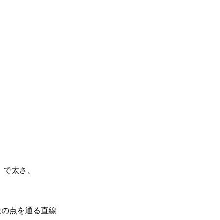
で太さ、
の点を通る直線