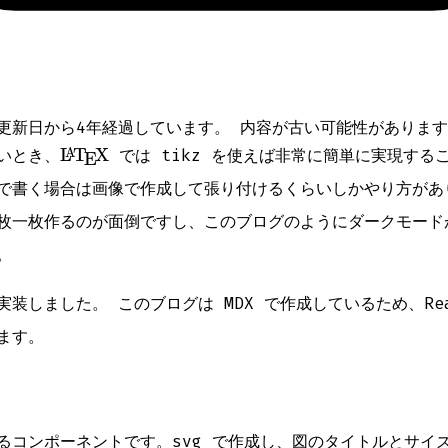
更新日から
4
年経過しています。 内容が古い可能性がありま
\LaTeX
L
T
X
いとき、
では tikz を使えば非常に簡単に実現する
A
E
で書く場合は画像で作成して張り付けるくらいしかやり方があ
枚一枚作るのが面倒ですし、このブログのようにダークモード
。
装しました。 このブログは MDX で作成しているため、Re
ます。
るコンポーネントです。svg で作成し、図のタイトルとサイ