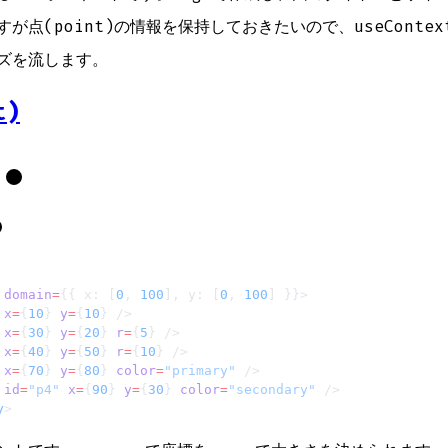
が点(point)の情報を保持しておきたいので、useConte
ズを流します。
t)
 domain
=
{{ x: [
0
, 
100
], y: [
0
, 
100
] }}>
 x
=
{
10
} 
y
=
{
10
} />
 x
=
{
30
} 
y
=
{
20
} 
r
=
{
5
} />
 x
=
{
40
} 
y
=
{
50
} 
r
=
{
10
} />
 x
=
{
70
} 
y
=
{
80
} 
color
=
"primary"
 />
 id
=
"p4"
 x
=
{
90
} 
y
=
{
30
} 
color
=
"secondary"
 />
y
>