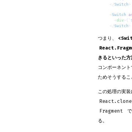
</
Switch
>
<
Switch
 a
  <
div
>{
`
</
Switch
>
つまり、
<Swi
React.Fragm
きるといった方
コンポーネント
ためそうするこ
この処理の実装
React.clone
Fragment
で
る。