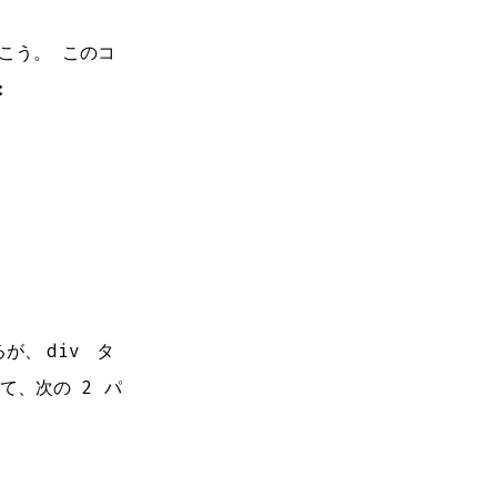
こう。 このコ
:
るが、
div
タ
て、次の 2 パ