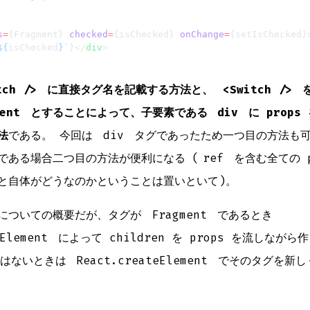
s
=
{Fragment} 
checked
=
{isChecked} 
onChange
=
{setIsChecked}
${
isChecked
}`
}</
div
>
tch />
に直接タグ名を記載する方法と、
<Switch />
ent
とすることによって、子要素である
div
に props
法
である。 今回は
div
タグであったため一つ目の方法も可能
である場合二つ目の方法が便利になる (
ref
を含む全ての p
と自体がどうなのかということは置いといて)。
についての概要だが、タグが
Fragment
であるとき
Element
によって children を props を流しなが
はないときは
React.createElement
でそのタグを新し