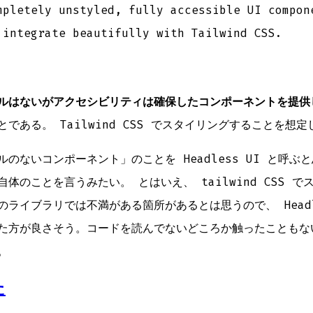
mpletely unstyled, fully accessible UI compon
 integrate beautifully with Tailwind CSS.
ルはないがアクセシビリティは確保したコンポーネントを提供
とである。 Tailwind CSS でスタイリングすることを想
のないコンポーネント」のことを Headless UI と呼ぶ
体のことを言うみたい。 とはいえ、 tailwind CSS 
ライブラリでは不満がある箇所があるとは思うので、 Headle
た方が良さそう。コードを読んでないどころか触ったこともな
。
た