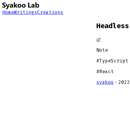
Home
Writings
Creations
Headle
Note
#
TypeScript
#
React
syakoo
・
2022