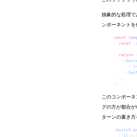
抽象的な処理で
ンポーネントを
const
 Sam
  const
 [
  return
 
    <
Swit
      {
`$
    </
Swi
  );
};
このコンポー
グの方が都合が
ターンの書き方
<
Switch
 a
  {
`${
isC