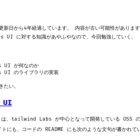
更新日から
4
年経過しています。 内容が古い可能性がありま
ess UI に対する知識があやふやなので、今回勉強していく。
ss UI が何なのか
ss UI のライブラリの実装
きたい。
 UI
は、tailwind Labs が中心となって開発している OSS 
イトにも、コードの README にも次のような文句が書かれて