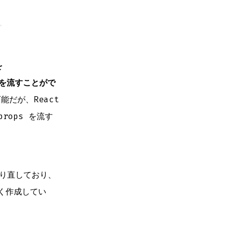
>
を
 を流すことがで
だが、React
rops を流す
ら作り直しており、
く作成してい