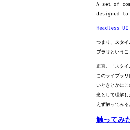
A set of co
designed to
Headless UI
つまり、
スタイ
ブラリ
というこ
正直、「スタイル
このライブラリ自
いときとかにこの
念として理解し
えず触ってみる
触ってみ