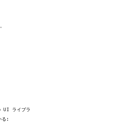
す。
の UI ライブラ
いる: