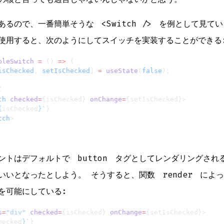
あるので、一番簡単そうな
<Switch />
を例として見てい
使用すると、次のようにしてスイッチを実装することができる
pleSwitch
 =
 () 
=>
 {
isChecked
, 
setIsChecked
] 
=
 useState
(
false
);
(
ch
 checked
=
{isChecked} 
onChange
=
{setIsChecked}>
{
isChecked
}`
}
tch
>
ネントはデフォルトで
button
タグとしてレンダリングされ
いいとなったとしよう。 そうすると、関数
render
によっ
を可能にしている:
s
=
"div"
 checked
=
{isChecked} 
onChange
=
{setIsChecked}>
hecked
}`
}